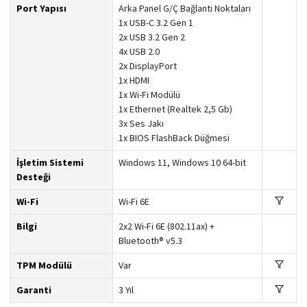
Port Yapısı
Arka Panel G/Ç Bağlantı Noktaları
1x USB-C 3.2 Gen 1
2x USB 3.2 Gen 2
4x USB 2.0
2x DisplayPort
1x HDMI
1x Wi-Fi Modülü
1x Ethernet (Realtek 2,5 Gb)
3x Ses Jakı
1x BIOS FlashBack Düğmesi
İşletim Sistemi
Windows 11, Windows 10 64-bit
Desteği
Wi-Fi
Wi-Fi 6E
Bilgi
2x2 Wi-Fi 6E (802.11ax) +
Bluetooth® v5.3
TPM Modülü
Var
Garanti
3 Yıl