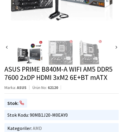
ASUS PRIME B840M-A WIFI AM5 DDR5
7600 2xDP HDMI 3xM2 6E+BT mATX
Marka:
ASUS
Ürün No:
62120
Stok:
Stok Kodu: 90MB1J20-M0EAY0
Kategoriler:
AMD