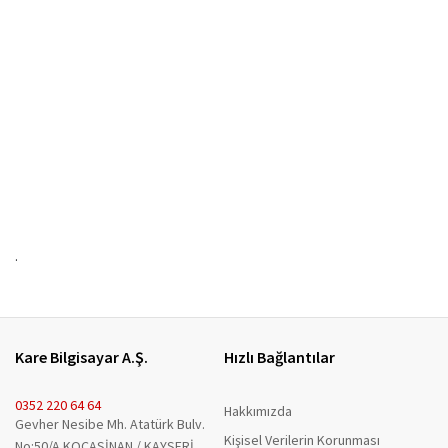
.
Kare Bilgisayar A.Ş.
Hızlı Bağlantılar
0352 220 64 64
Hakkımızda
Gevher Nesibe Mh. Atatürk Bulv.
Kişisel Verilerin Korunması
No:50/A KOCASİNAN / KAYSERİ