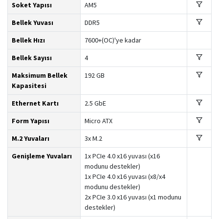
Soket Yapısı
AM5
Bellek Yuvası
DDR5
Bellek Hızı
7600+(OC)'ye kadar
Bellek Sayısı
4
Maksimum Bellek
192 GB
Kapasitesi
Ethernet Kartı
2.5 GbE
Form Yapısı
Micro ATX
M.2 Yuvaları
3x M.2
Genişleme Yuvaları
1x PCIe 4.0 x16 yuvası (x16
modunu destekler)
1x PCIe 4.0 x16 yuvası (x8/x4
modunu destekler)
2x PCIe 3.0 x16 yuvası (x1 modunu
destekler)