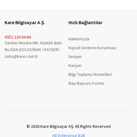
Kare Bilgisayar A.Ş.
Hızlı Bağlantılar
0352 220 64 64
Hakkımızda
Gevher Nesibe Mh. Atatürk Bulv.
Kişisel Verilerin Korunması
No:50/A KOCASİNAN / KAYSERİ
satis@kare.com.tr
İletişim
Kariyer
Bilgi Toplumu Hizmetleri
Bayi Başvuru Formu
© 2026 Kare Bilgisayar AŞ. All Rights Reserved
A8 Enterprise B2B