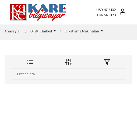
USD 47,6132
EUR 54,9123
Anasayfa
OT/VT Barkod
Etiketleme Makinaları