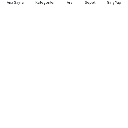
Ana Sayfa
Kategoriler
Ara
Sepet
Giriş Yap
Kare Bilgisayar A.Ş.
Hızlı Bağlantılar
0352 220 64 64
Hakkımızda
Gevher Nesibe Mh. Atatürk Bulv.
Kişisel Verilerin Korunması
No:50/A KOCASİNAN / KAYSERİ
satis@kare.com.tr
İletişim
Kariyer
Bilgi Toplumu Hizmetleri
Bayi Başvuru Formu