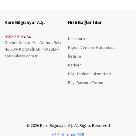
Kare Bilgisayar A.Ş.
Hızlı Bağlantılar
0352 220 64 64
Hakkımızda
Gevher Nesibe Mh. Atatürk Bulv.
Kişisel Verilerin Korunması
No:50/A KOCASİNAN / KAYSERİ
satis@kare.com.tr
İletişim
Kariyer
Bilgi Toplumu Hizmetleri
Bayi Başvuru Formu
© 2026 Kare Bilgisayar AŞ. All Rights Reserved
A8 Enterprise B2B