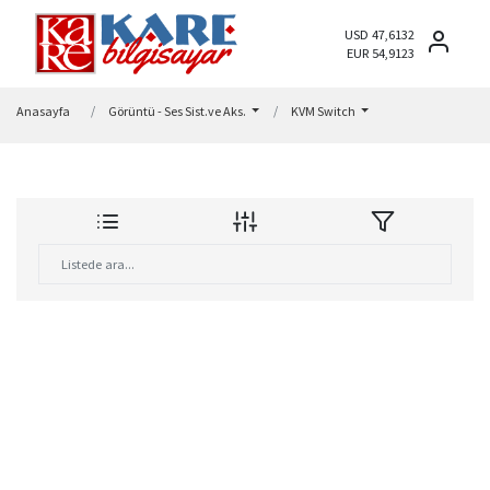
USD 47,6132
EUR 54,9123
Anasayfa
Görüntü - Ses Sist.ve Aks.
KVM Switch