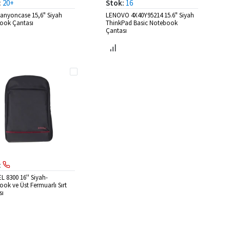
:
20+
Stok:
16
anyoncase 15,6" Siyah
LENOVO 4X40Y95214 15.6" Siyah
ook Çantası
ThinkPad Basic Notebook
Çantası
:
 8300 16'' Siyah-
ok ve Üst Fermuarlı Sırt
sı