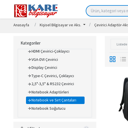
Anasayfa
Kişisel Bilgisayar ve Aks.
Çevirici Adaptör-A
Çevirici Adaptör-Aksesuarlar
Kişisel Bilgisayar ve Aks.
Kategoriler
USB Çevirici-Çoklayıcı
HDMI Çevirici-Çoklayıcı
VGA-DVI Çevirici
Display Çevirici
Type-C Çevirici, Çoklayıcı
2,5"-3,5" & RS232 Çevirici
Notebook Adaptörleri
Notebook ve Sırt Çantaları
Notebook Soğutucu