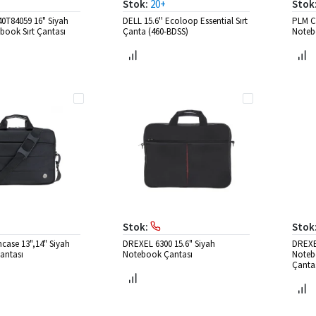
Stok:
20+
Stok
0T84059 16" Siyah
DELL 15.6'' Ecoloop Essential Sırt
PLM C
book Sırt Çantası
Çanta (460-BDSS)
Noteb
Stok:
Stok
ase 13",14" Siyah
DREXEL 6300 15.6" Siyah
DREXEL
antası
Notebook Çantası
Notebo
Çanta