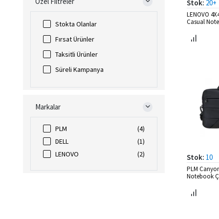
Özel Filtreler
Stok:
20+
LENOVO 4X4
Casual Note
Stokta Olanlar
Fırsat Ürünler
Taksitli Ürünler
Süreli Kampanya
Markalar
PLM
(4)
DELL
(1)
LENOVO
(2)
Stok:
10
PLM Canyonc
Notebook Ç