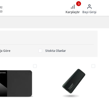
0
32
23
Karşılaştır
Bayi Girişi
ğa Göre
Stokta Olanlar