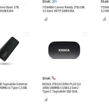
Stok:
20+
Stok
vio Basic 1TB
TOSHIBA Canvio Ready 2TB USB
TOSHI
B510EK3AA
3.2 Gen1 HDTP320EK3AA
3.2 H
Stok:
 Taşınabilir External
KIOXIA 2TB EXCERIA PLUS G2
050Mb/s) Type-C/USB
1050/1000MB/s USB3.2 Gen2
Type-C Taşınabilir SSD Disk