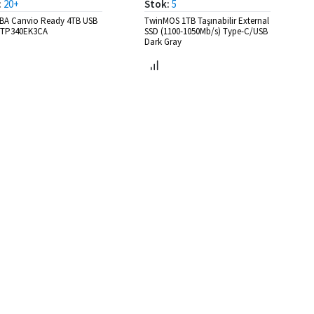
:
20+
Stok:
5
BA Canvio Ready 4TB USB
TwinMOS 1TB Taşınabilir External
DTP340EK3CA
SSD (1100-1050Mb/s) Type-C/USB
Dark Gray