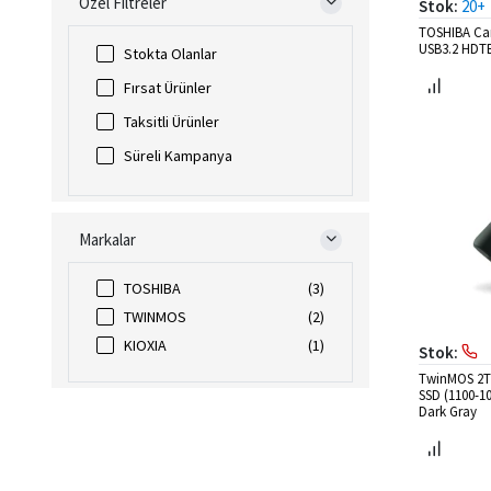
Özel Filtreler
Stok:
20+
TOSHIBA Can
USB3.2 HDT
Stokta Olanlar
Fırsat Ürünler
Taksitli Ürünler
Süreli Kampanya
Markalar
TOSHIBA
(3)
TWINMOS
(2)
KIOXIA
(1)
Stok:
TwinMOS 2TB
SSD (1100-1
Dark Gray