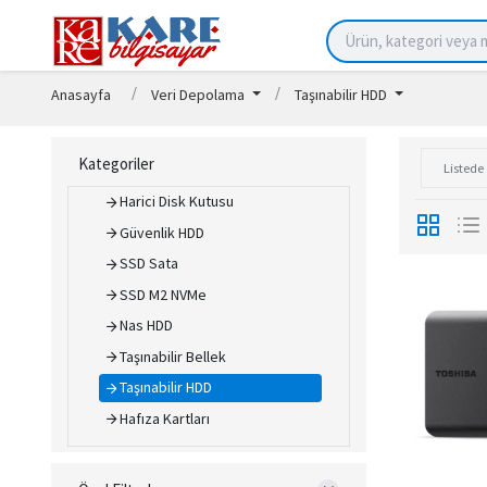
Veri Depolama
Nas Cihazları
Anasayfa
Veri Depolama
Taşınabilir HDD
Nas Aksamlar
Bulut Yedekleme Çözümleri
Kategoriler
Backup & Recovery Yazılımları
Harici Disk Kutusu
Güvenlik HDD
SSD Sata
SSD M2 NVMe
Nas HDD
Taşınabilir Bellek
Taşınabilir HDD
Hafıza Kartları