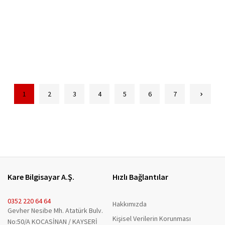
1
2
3
4
5
6
7
Kare Bilgisayar A.Ş.
Hızlı Bağlantılar
0352 220 64 64
Hakkımızda
Gevher Nesibe Mh. Atatürk Bulv.
Kişisel Verilerin Korunması
No:50/A KOCASİNAN / KAYSERİ