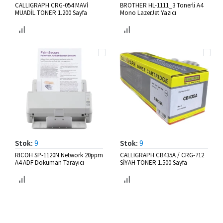
CALLIGRAPH CRG-054 MAVİ
BROTHER HL-1111_3 Tonerli A4
MUADİL TONER 1.200 Sayfa
Mono LazerJet Yazıcı
Stok:
9
Stok:
9
RICOH SP-1120N Network 20ppm
CALLIGRAPH CB435A / CRG-712
A4 ADF Döküman Tarayıcı
SİYAH TONER 1.500 Sayfa