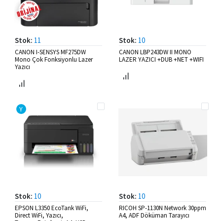
Stok:
11
Stok:
10
CANON I-SENSYS MF275DW
CANON LBP243DW II MONO
Mono Çok Fonksiyonlu Lazer
LAZER YAZICI +DUB +NET +WIFI
Yazıcı
Y
Stok:
10
Stok:
10
EPSON L3350 EcoTank WiFi,
RICOH SP-1130N Network 30ppm
Direct WiFi, Yazıcı,
A4, ADF Döküman Tarayıcı