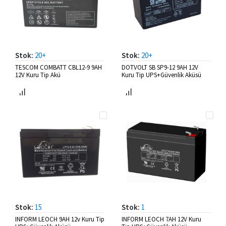
Stok:
20+
Stok:
20+
TESCOM COMBATT CBL12-9 9AH
DOTVOLT SB SP9-12 9AH 12V
12V Kuru Tip Akü
Kuru Tip UPS+Güvenlik Aküsü
Stok:
15
Stok:
1
INFORM LEOCH 9AH 12v Kuru Tip
INFORM LEOCH 7AH 12V Kuru