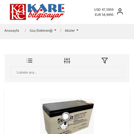
USD 47,5959
EUR 54,9495
Anasayfa
Güç Elektroniği
Aküler