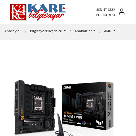
USD 47,6132
EUR 54,9123
Anasayfa
Bilgisayar Bileşenleri
Anakartlar
AMD