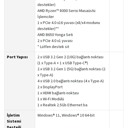
destekler)
AMD Ryzen™ 8000 Serisi Masaüstü
İşlemciler
1 x PCIe 4.0 x16 yuvası (x8/x4 modunu
destekler)**
AMD B650 Yonga Seti
2 x PCIe 4.0 x1 yuvası
* Lütfen destek sit
Port Yapısı
2 x USB 3.2 Gen 2 (10G) bağlantı noktası
(1 x Type-A + 1 x USB Type-C®)
2 x USB 3.2 Gen 1 (5G) bağlantı noktası (2
x Type-A)
4 x USB 2.0 bağlantı noktası (4 x Type-A)
2 x DisplayPort
1 x HDMI bağlantı noktası
1 x Wi-Fi Modülü
1 x Realtek 2.5Gb Ethernet ba
İşletim
Windows® 11, Windows® 10 64-bit
Sistemi
Desteği