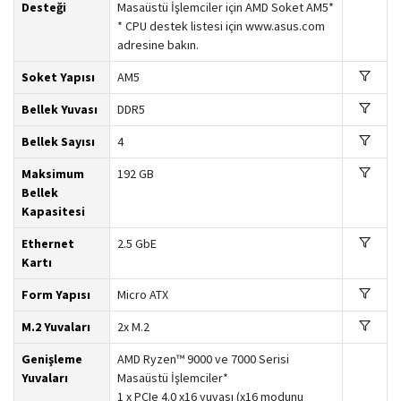
Desteği
Masaüstü İşlemciler için AMD Soket AM5*
* CPU destek listesi için www.asus.com
adresine bakın.
Soket Yapısı
AM5
Bellek Yuvası
DDR5
Bellek Sayısı
4
Maksimum
192 GB
Bellek
Kapasitesi
Ethernet
2.5 GbE
Kartı
Form Yapısı
Micro ATX
M.2 Yuvaları
2x M.2
Genişleme
AMD Ryzen™ 9000 ve 7000 Serisi
Yuvaları
Masaüstü İşlemciler*
1 x PCIe 4.0 x16 yuvası (x16 modunu