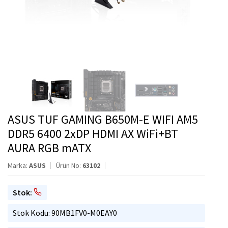
ASUS TUF GAMING B650M-E WIFI AM5
DDR5 6400 2xDP HDMI AX WiFi+BT
AURA RGB mATX
Marka:
ASUS
Ürün No:
63102
Stok:
Stok Kodu: 90MB1FV0-M0EAY0