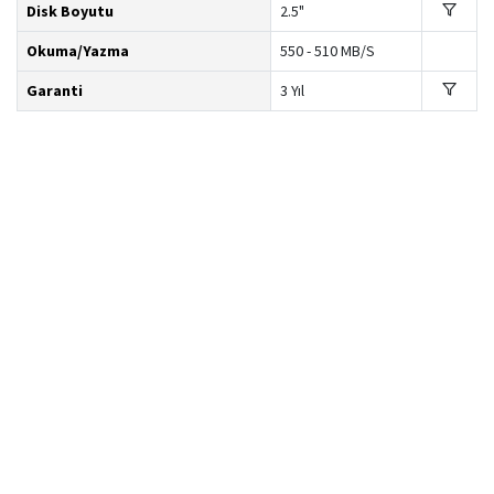
Disk Boyutu
2.5"
Okuma/Yazma
550 - 510 MB/S
Garanti
3 Yıl