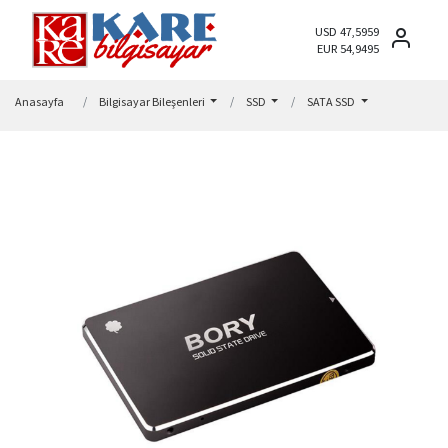
USD 47,5959
EUR 54,9495
Anasayfa
Bilgisayar Bileşenleri
SSD
SATA SSD