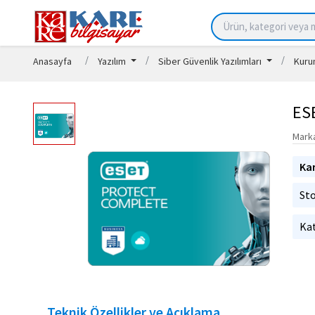
Anasayfa
Yazılım
Siber Güvenlik Yazılımları
Kuru
ES
Mark
Ka
St
Kat
Teknik Özellikler ve Açıklama