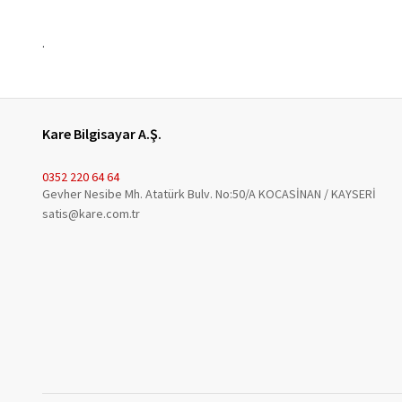
.
Kare Bilgisayar A.Ş.
0352 220 64 64
Gevher Nesibe Mh. Atatürk Bulv. No:50/A KOCASİNAN / KAYSERİ
satis@kare.com.tr