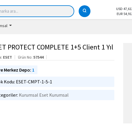
USD 47,61
EUR 54,91
msal
ET PROTECT COMPLETE 1+5 Client 1 Yıl
a:
ESET
Ürün No:
57544
re Merkez Depo:
1
ok Kodu: ESET-CMPT-1-5-1
egoriler:
Kurumsal
Eset Kurumsal