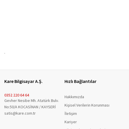
.
Kare Bilgisayar A.Ş.
Hızlı Bağlantılar
0352 220 64 64
Hakkımızda
Gevher Nesibe Mh. Atatürk Bulv.
Kişisel Verilerin Korunması
No:50/A KOCASİNAN / KAYSERİ
satis@kare.com.tr
İletişim
Kariyer