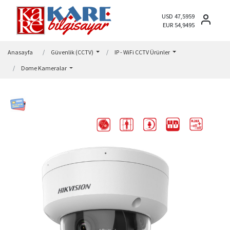
USD 47,5959
EUR 54,9495
Anasayfa
Güvenlik (CCTV)
IP - WiFi CCTV Ürünler
Dome Kameralar