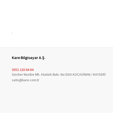
.
Kare Bilgisayar A.Ş.
0352 220 64 64
Gevher Nesibe Mh. Atatürk Bulv. No:50/A KOCASİNAN / KAYSERİ
satis@kare.com.tr