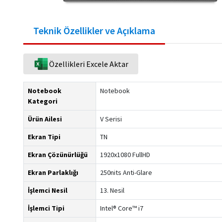
Teknik Özellikler ve Açıklama
Özellikleri Excele Aktar
Notebook
Notebook
Kategori
Ürün Ailesi
V Serisi
Ekran Tipi
TN
Ekran Çözünürlüğü
1920x1080 FullHD
Ekran Parlaklığı
250nits Anti-Glare
İşlemci Nesil
13. Nesil
İşlemci Tipi
Intel® Core™ i7