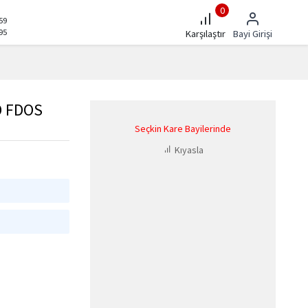
0
59
95
Karşılaştır
Bayi Girişi
D FDOS
Seçkin Kare Bayilerinde
Kıyasla