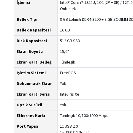
İşlemci
Intel® Core i7-1355U, 10C (2P + 8E) / 12T, 
Önbellek
Bellek Tipi
8 GB Lehimli DDR4-3200 + 8 GB SODIMM D
Bellek Kapasitesi
16 GB
Disk Kapasitesi
512 GB SSD
Ekran Boyutu
15,6"
Ekran Kartı Belleği
Tümleşik
İşletim Sistemi
FreeDOS
Dokunmatik Ekran
Yok
Ekran Kartı Serisi
Intel Iris Xe
Optik Sürücü
Yok
Ethernet Kartı
Tümleşik 10/100/1000 Mbps
Port Yapısı
1x USB 2.0
1x USB 3.2 Nesil 1