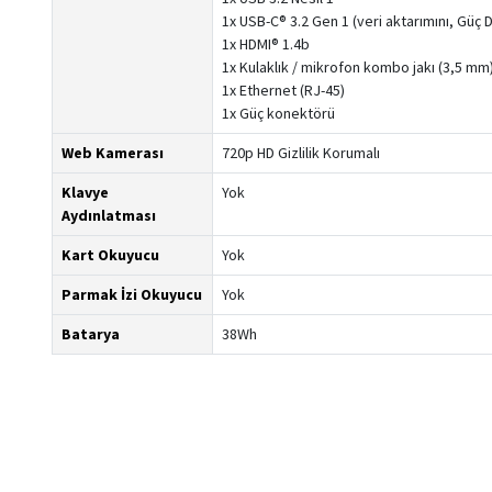
1x USB-C® 3.2 Gen 1 (veri aktarımını, Güç 
1x HDMI® 1.4b
1x Kulaklık / mikrofon kombo jakı (3,5 mm
1x Ethernet (RJ-45)
1x Güç konektörü
Web Kamerası
720p HD Gizlilik Korumalı
Klavye
Yok
Aydınlatması
Kart Okuyucu
Yok
Parmak İzi Okuyucu
Yok
Batarya
38Wh