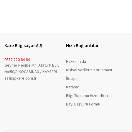
.
Kare Bilgisayar A.Ş.
Hızlı Bağlantılar
0352 220 64 64
Hakkımızda
Gevher Nesibe Mh. Atatürk Bulv.
Kişisel Verilerin Korunması
No:50/A KOCASİNAN / KAYSERİ
satis@kare.com.tr
İletişim
Kariyer
Bilgi Toplumu Hizmetleri
Bayi Başvuru Formu