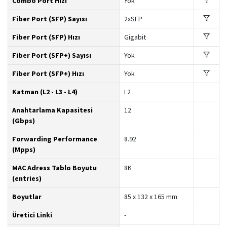
Combo Port Hızı
Yok
Fiber Port (SFP) Sayısı
2xSFP
Fiber Port (SFP) Hızı
Gigabit
Fiber Port (SFP+) Sayısı
Yok
Fiber Port (SFP+) Hızı
Yok
Katman (L2 - L3 - L4)
L2
Anahtarlama Kapasitesi
12
(Gbps)
Forwarding Performance
8.92
(Mpps)
MAC Adress Tablo Boyutu
8K
(entries)
Boyutlar
85 x 132 x 165 mm
Üretici Linki
-