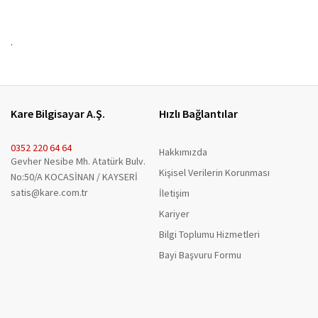
.
Kare Bilgisayar A.Ş.
Hızlı Bağlantılar
0352 220 64 64
Hakkımızda
Gevher Nesibe Mh. Atatürk Bulv.
Kişisel Verilerin Korunması
No:50/A KOCASİNAN / KAYSERİ
satis@kare.com.tr
İletişim
Kariyer
Bilgi Toplumu Hizmetleri
Bayi Başvuru Formu