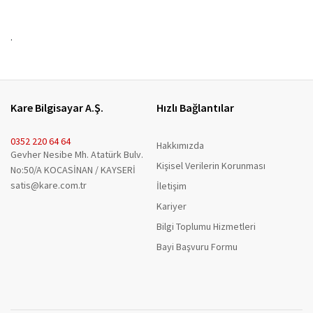
.
Kare Bilgisayar A.Ş.
Hızlı Bağlantılar
0352 220 64 64
Hakkımızda
Gevher Nesibe Mh. Atatürk Bulv.
Kişisel Verilerin Korunması
No:50/A KOCASİNAN / KAYSERİ
satis@kare.com.tr
İletişim
Kariyer
Bilgi Toplumu Hizmetleri
Bayi Başvuru Formu