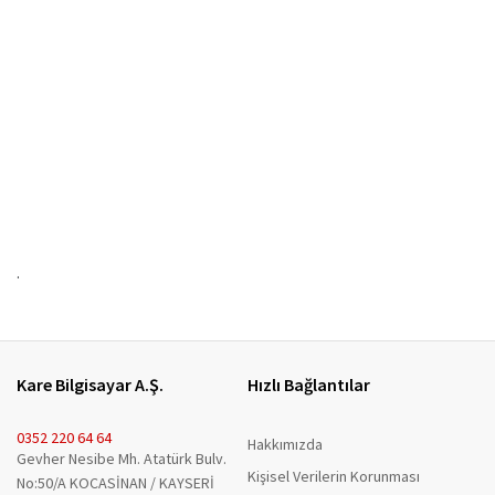
.
Kare Bilgisayar A.Ş.
Hızlı Bağlantılar
0352 220 64 64
Hakkımızda
Gevher Nesibe Mh. Atatürk Bulv.
Kişisel Verilerin Korunması
No:50/A KOCASİNAN / KAYSERİ