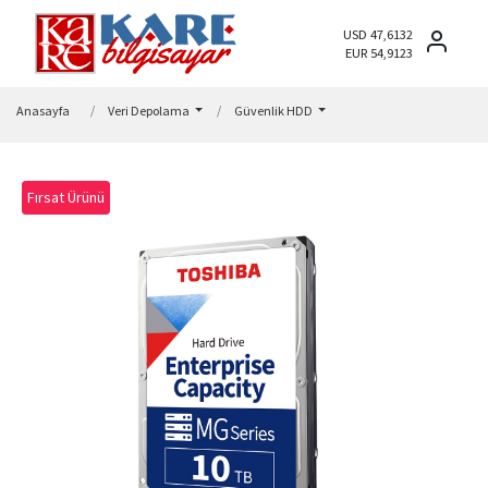
USD 47,6132
EUR 54,9123
Anasayfa
Veri Depolama
Güvenlik HDD
Fırsat Ürünü