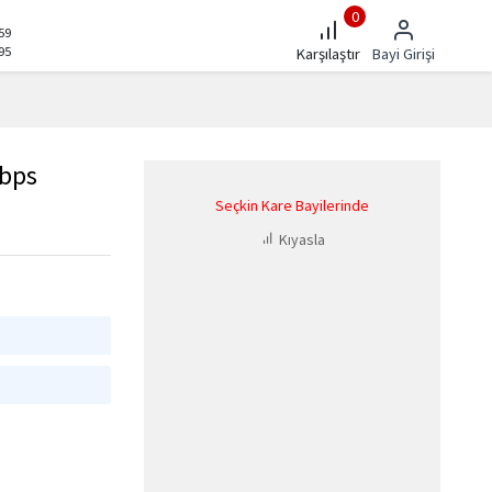
0
59
95
Karşılaştır
Bayi Girişi
bps
Seçkin Kare Bayilerinde
Kıyasla