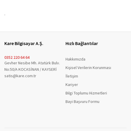
.
Kare Bilgisayar A.Ş.
Hızlı Bağlantılar
0352 220 64 64
Hakkımızda
Gevher Nesibe Mh. Atatürk Bulv.
Kişisel Verilerin Korunması
No:50/A KOCASİNAN / KAYSERİ
satis@kare.com.tr
İletişim
Kariyer
Bilgi Toplumu Hizmetleri
Bayi Başvuru Formu